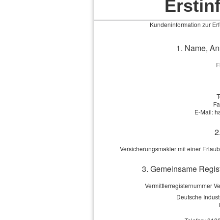
Erstin
Maklervertrag
Impressum
Kundeninformation zur Erfü
1. Name, Ans
F
T
Impressum
·
Rechtliche Hinweise
·
Datenschutz
Fa
E-Mail: h
2
Versicherungsmakler mit einer Erlau
3. Gemeinsame Regist
Vermittlerregisternummer 
Deutsche Indus