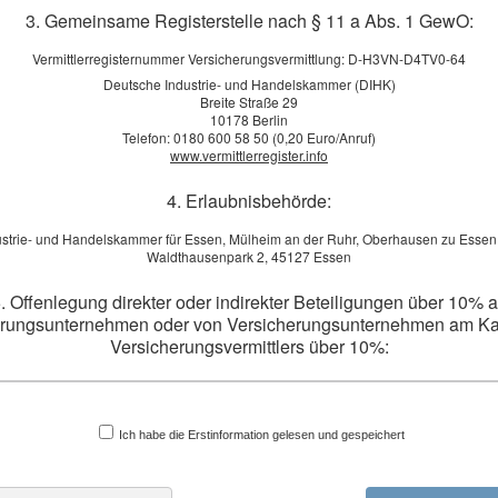
3. Gemeinsame Registerstelle nach § 11 a Abs. 1 GewO:
Vermittlerregisternummer Versicherungsvermittlung: D-H3VN-D4TV0-64
Deutsche Industrie- und Handelskammer (DIHK)
Breite Straße 29
10178 Berlin
Telefon: 0180 600 58 50 (0,20 Euro/Anruf)
www.vermittlerregister.info
4. Erlaubnisbehörde:
ustrie- und Handelskammer für Essen, Mülheim an der Ruhr, Oberhausen zu Essen
Waldthausenpark 2, 45127 Essen
. Offenlegung direkter oder indirekter Beteiligungen über 10% 
erungsunternehmen oder von Versicherungsunternehmen am Kap
Versicherungsvermittlers über 10%:
f hält keine unmittelbare oder mittelbare Beteiligung von mehr als 10% der Stim
des Kapitals an einem Versicherungsunternehmen.
herungsunternehmen hält keine mittelbare oder unmittelbare Beteiligung von mehr 
Stimmrechte oder des Kapitals an Rüdiger Hamf.
Ich habe die Erstinformation gelesen und gespeichert
6. Schlichtungsstellen: