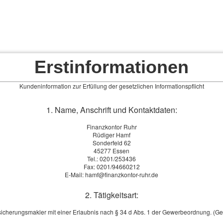
Erstinformationen
Kundeninformation zur Erfüllung der gesetzlichen Informationspflicht
1. Name, Anschrift und Kontaktdaten:
Versicherung ist Vertrauenssache
Finanzkontor Ruhr
Sie interessieren sich für das Thema Versicherungen - und bestim
Rüdiger Hamf
andere Frage dazu. D.h., Sie suchen auch jemanden, der all Ihre 
Sonderfeld 62
und individuell beantworten kann, jemanden, dem Sie vertrauen kö
45277 Essen
Tel.: 0201/253436
um Ihr Geld, um Ihre Sicherheit und etwa beim Thema Renten auc
Fax: 0201/94660212
E-Mail: hamf@finanzkontor-ruhr.de
Schenken Sie uns Ihr Vertrauen.
Unsere Vertriebspartner:
2. Tätigkeitsart:
sicherungsmakler mit einer Erlaubnis nach § 34 d Abs. 1 der Gewerbeordnung. (G