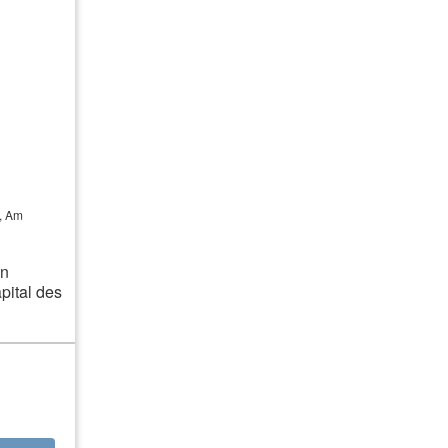
, Am
an
ital des
mrechte oder
als 10% der